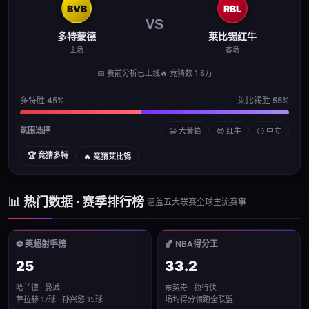
BVB
RBL
VS
多特蒙德
莱比锡红牛
主场
客场
📅 赛前分析已上线
🔥 竞猜数 1.8万
多特胜 45%
莱比锡胜 55%
氛围选择
😀 大黄蜂
😎 红牛
😐 中立
🏆 竞猜多特
🔥 竞猜莱比锡
📊 热门数据 · 赛季排行榜
涵盖五大联赛全球主流赛事
⚽ 英超射手榜
🏀 NBA得分王
25
33.2
哈兰德 · 曼城
东契奇 · 独行侠
萨拉赫 17球 · 孙兴慜 15球
场均得分领跑全联盟