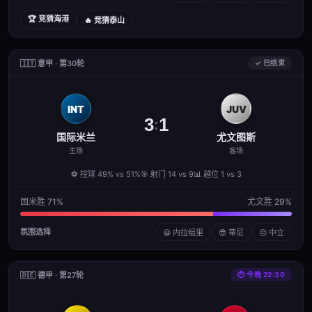
🏆 竞猜海港
🔥 竞猜泰山
🇮🇹 意甲 · 第30轮
✓ 已结束
INT
JUV
3
1
:
国际米兰
尤文图斯
主场
客场
⚽ 控球 49% vs 51%
🎯 射门 14 vs 9
📊 越位 1 vs 3
国米胜 71%
尤文胜 29%
氛围选择
😀 内拉组里
😎 蒂尼
😐 中立
🇩🇪 德甲 · 第27轮
⏱ 今晚 22:30