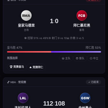
RMA
FCB
1
0
:
皇家马德里
拜仁慕尼黑
主场
客场
⚽ 控球 51% vs 49%
🎯 射门 9 vs 10
📊 扑救 3 vs 5
皇马胜 47%
拜仁胜 53%
氛围选择
😀 主队
😎 客队
😐 中立
🏆 竞猜皇马
🔥 竞猜拜仁
🏀 NBA · 常规赛
✓ 已结束
LAL
GSW
112
108
:
洛杉矶湖人
金州勇士