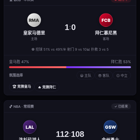
RMA
FCB
1
0
:
皇家马德里
拜仁慕尼黑
主场
客场
⚽ 控球 51% vs 49%
🎯 射门 9 vs 10
📊 扑救 3 vs 5
皇马胜 47%
拜仁胜 53%
氛围选择
😀 主队
😎 客队
😐 中立
🏆 竞猜皇马
🔥 竞猜拜仁
🏀 NBA · 常规赛
✓ 已结束
LAL
GSW
112
108
:
洛杉矶湖人
金州勇士