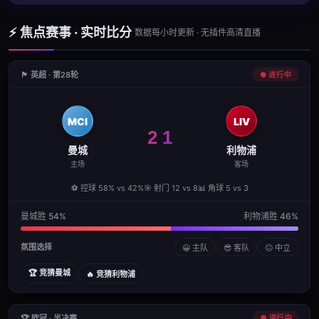
🔥 社区本周热门竞猜
⚡ 焦点赛事 · 实时比分
数据每小时更新 · 无插件高清直播
国际米兰
AC米兰
VS
米兰德比大战一触即发！社区已涌入 3.2 万条讨论，谁将主宰圣西罗？
🏴 英超 · 第28轮
● 进行中
立即参与竞猜，点亮你的立场，和全球米兰球迷一起见证荣耀时刻。
⏱ 02:47:20
MCI
LIV
2
1
:
🔴 国米胜 62%
🟣 AC米兰胜 38%
曼城
利物浦
主场
客场
⚫ 支持国米
⚪ 支持AC米兰
⚖️ 中立
⚽ 控球 58% vs 42%
🎯 射门 12 vs 8
📊 角球 5 vs 3
曼城胜 54%
利物浦胜 46%
氛围选择
😀 主队
😎 客队
😐 中立
🏆 竞猜曼城
🔥 竞猜利物浦
🏆 欧冠 · 半决赛
● 进行中