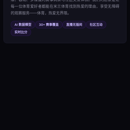
每一位体育爱好者都能在米兰体育找到热爱的理由，享受无障碍
的观赛服务——体育，热爱无界限。
AI 数据模型
30+ 赛事覆盖
直播无插间
社区互动
实时比分