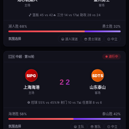
主场
客场
🏀 篮板 45 vs 42
🔥 三分 14 vs 17
📊 助攻 28 vs 24
湖人胜 68%
勇士胜 32%
氛围选择
😀 湖人球迷
😎 勇士球迷
😐 中立
🇨🇳 中超 · 第16轮
● 进行中
SIPG
SDTS
2
2
:
上海海港
山东泰山
主场
客场
⚽ 控球 55% vs 45%
🎯 射门 10 vs 7
📊 任意球 8 vs 6
海港胜 58%
泰山胜 42%
氛围选择
😀 主队
😎 客队
😐 中立