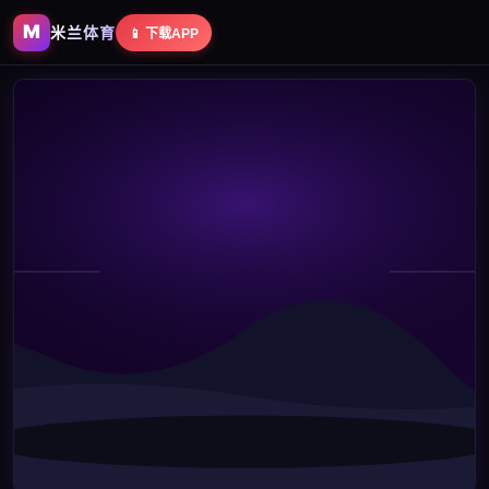
M
米兰体育
📱 下载APP