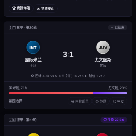
🏆 竞猜海港
🔥 竞猜泰山
🇮🇹 意甲 · 第30轮
✓ 已结束
INT
JUV
3
1
:
国际米兰
尤文图斯
主场
客场
⚽ 控球 49% vs 51%
🎯 射门 14 vs 9
📊 越位 1 vs 3
国米胜 71%
尤文胜 29%
氛围选择
😀 内拉组里
😎 蒂尼
😐 中立
🇩🇪 德甲 · 第27轮
⏱ 今晚 22:30